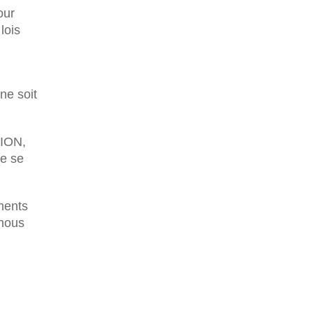
our
lois
ne soit
TION,
le se
ments
 nous