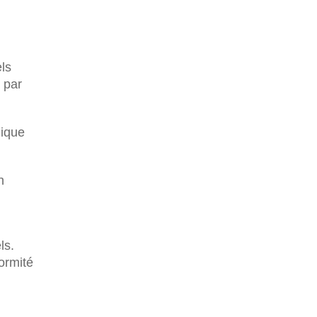
ls
 par
nique
n
ls.
ormité