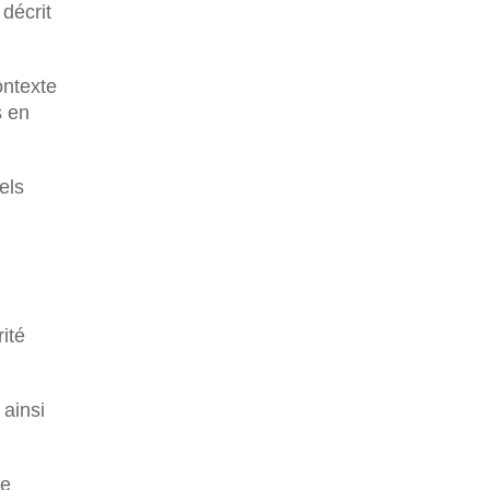
décrit
ontexte
s en
els
ité
 ainsi
de