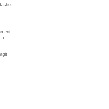
ttache.
amment
ou
agit