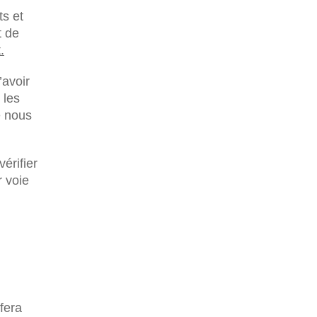
ts et
t de
.
’avoir
 les
e nous
érifier
r voie
fera