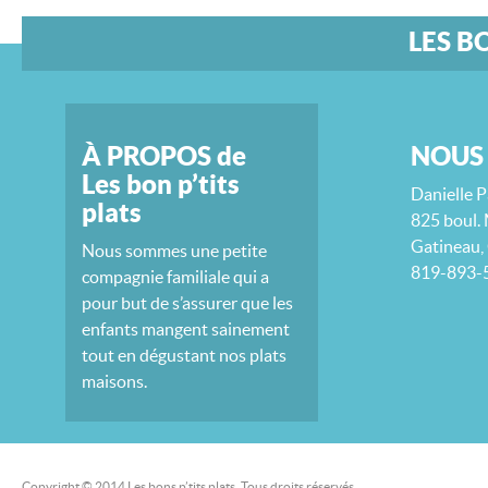
LES B
À PROPOS de
NOUS
Les bon p’tits
Danielle P
plats
825 boul. 
Gatineau,
Nous sommes une petite
819-893-
compagnie familiale qui a
pour but de s’assurer que les
enfants mangent sainement
tout en dégustant nos plats
maisons.
Copyright © 2014 Les bons p’tits plats. Tous droits réservés